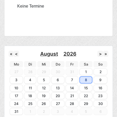
Keine Termine
August
2026
«
<
>
»
Mo
Di
Mi
Do
Fr
Sa
So
27
28
29
30
31
1
2
3
4
5
6
7
8
9
10
11
12
13
14
15
16
17
18
19
20
21
22
23
24
25
26
27
28
29
30
31
1
2
3
4
5
6