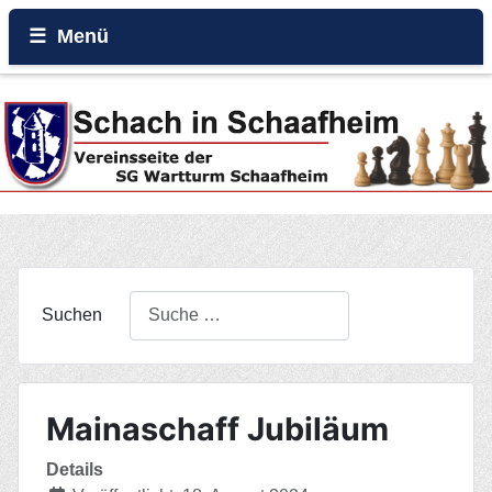
Menü
Home
Beiträge
Galerie
Events
Suchen
Rund um den Wartturm
Mainaschaff Jubiläum
Details