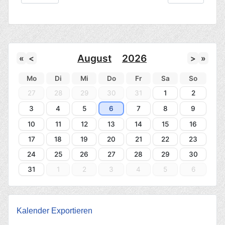
August
2026
«
<
>
»
Mo
Di
Mi
Do
Fr
Sa
So
27
28
29
30
31
1
2
3
4
5
6
7
8
9
10
11
12
13
14
15
16
17
18
19
20
21
22
23
24
25
26
27
28
29
30
31
1
2
3
4
5
6
Kalender Exportieren