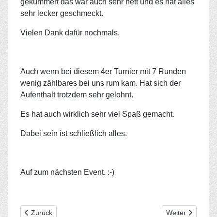
gekümmert das war auch sehr nett und es hat alles
sehr lecker geschmeckt.
Vielen Dank dafür nochmals.
Auch wenn bei diesem 4er Turnier mit 7 Runden
wenig zählbares bei uns rum kam. Hat sich der
Aufenthalt trotzdem sehr gelohnt.
Es hat auch wirklich sehr viel Spaß gemacht.
Dabei sein ist schließlich alles.
Auf zum nächsten Event. :-)
Vorheriger Beitrag: Ferienspiele in Schaafheim
Nächster Beitrag:
Zurück
Weiter