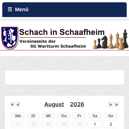
Menü
Home
Beiträge
Galerie
Events
Rund um den Wartturm
August
2026
«
<
>
»
Mo
Di
Mi
Do
Fr
Sa
So
27
28
29
30
31
1
2