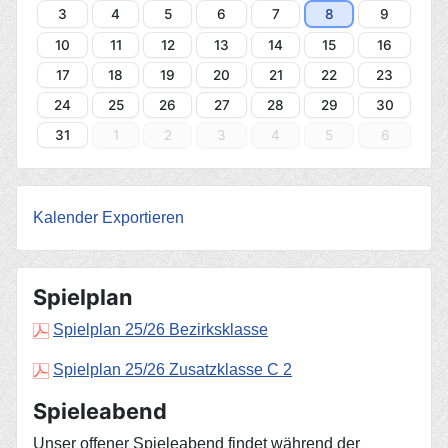
3
4
5
6
7
8
9
10
11
12
13
14
15
16
17
18
19
20
21
22
23
24
25
26
27
28
29
30
31
1
2
3
4
5
6
Kalender Exportieren
Spielplan
Spielplan 25/26 Bezirksklasse
Spielplan 25/26 Zusatzklasse C 2
Spieleabend
Unser offener Spieleabend findet während der