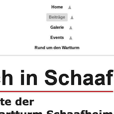
Home
Home
Beiträge
Beiträge
Galerie
Events
Galerie
Rund um den Wartturm
Events
Rund um den Wartturm