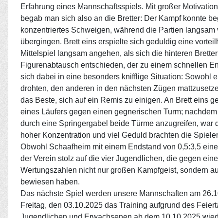
Erfahrung eines Mannschaftsspiels. Mit großer Motivatio
begab man sich also an die Bretter: Der Kampf konnte be
konzentriertes Schweigen, während die Partien langsam v
übergingen. Brett eins erspielte sich geduldig eine vortei
Mittelspiel langsam angehen, als sich die hinteren Bretter
Figurenabtausch entschieden, der zu einem schnellen En
sich dabei in eine besonders knifflige Situation: Sowohl 
drohten, den anderen in den nächsten Zügen mattzusetzen
das Beste, sich auf ein Remis zu einigen. An Brett eins ge
eines Läufers gegen einen gegnerischen Turm; nachdem 
durch eine Springergabel beide Türme anzugreifen, war d
hoher Konzentration und viel Geduld brachten die Spieler
Obwohl Schaafheim mit einem Endstand von 0,5:3,5 eine
der Verein stolz auf die vier Jugendlichen, die gegen ei
Wertungszahlen nicht nur großen Kampfgeist, sondern au
bewiesen haben.
Das nächste Spiel werden unsere Mannschaften am 26.
Freitag, den 03.10.2025 das Training aufgrund des Feiert
Jugendlichen und Erwachsenen ab dem 10.10.2025 wied