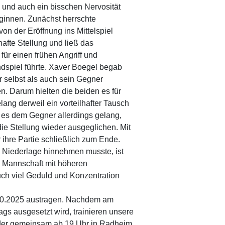
n und auch ein bisschen Nervosität
ginnen. Zunächst herrschte
on der Eröffnung ins Mittelspiel
lhafte Stellung und ließ das
 für einen frühen Angriff und
dspiel führte. Xaver Boegel begab
er selbst als auch sein Gegner
. Darum hielten die beiden es für
lang derweil ein vorteilhafter Tausch
es dem Gegner allerdings gelang,
ie Stellung wieder ausgeglichen. Mit
 ihre Partie schließlich zum Ende.
 Niederlage hinnehmen musste, ist
ne Mannschaft mit höheren
ch viel Geduld und Konzentration
10.2025 austragen. Nachdem am
ags ausgesetzt wird, trainieren unsere
er gemeinsam ab 19 Uhr in Radheim.